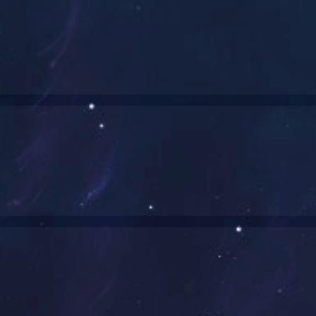
中国)建华精密仪器有限公司组织开展党务知
时间：2022-03-08 00:00
-华体会(中国)建华精密仪器有限公
开展党务知识培训
党务工作能力，进一步深化党建与生产经营融
仪器有限公司于3月8日组织开展了2022年党务
0余人参训。培训由党委副书记符赞辉主持。