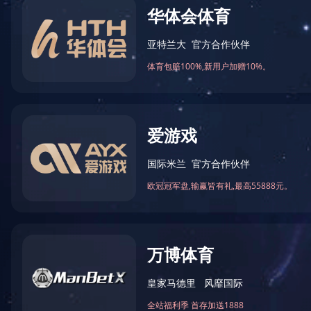
华体会官方版网站登录入口-华体会(
责任编辑： 吴玲花
发布
华体会官方版网站登录入口
组织
为提高党务工作人员的党建理论水平与
官方版网站登录入口-华体会(中国)建华精密
各党支部书记、副书记及组织委员等共计3