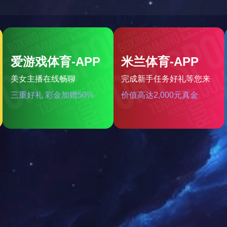
过结合自身工作实际，围绕“三会一课”、组织生