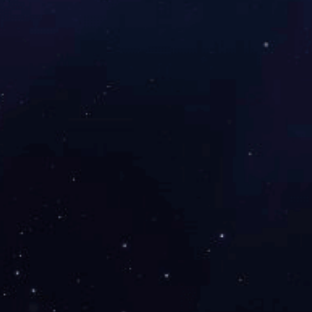
华体会官方版
相关新闻
联系方式
电话：0731-89088401
邮箱：hnbqgf@hehuayu.com
监管电话：0731-89088401
地址：长沙经济技术开发区泉塘街道漓湘东路9号