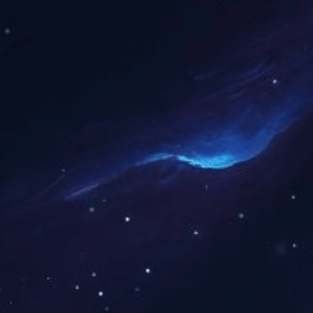
党日活动、发展党员工作等课题，与现场的
次培训主题鲜明、内涵丰富、实例接地气、
体质量。
符赞辉指出，此次培训是由公司党务工
党务知识，希望各位学员深刻领悟体会学习
动力。同时，符赞辉就下一步工作提出4点
准，查找自身存在的问题和不足，制定切实
程序到位，确保会议质量和效果；三是各党
基础工作，充分发挥党支部在促进经营管理
要紧密联系和切实服务群众，通过开展谈心
员工合理诉求，短时间解决不了的，要做好