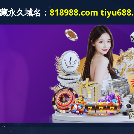
口
党建群团
产品研发
投资者关系