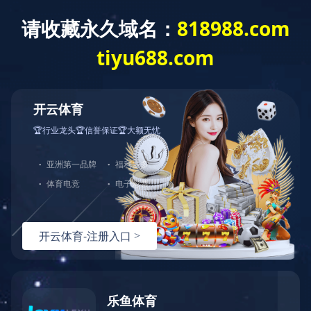
华体会官方版网站登录入
口
全部分类
华体会官方版网站登录入口
秦志军带队赴华体会官方版网站登录
置顶
2026-05-08