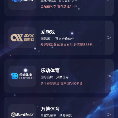
务
联系方式
电话：0731-89088401
邮箱：hnbqgf@hehuayu.com
监管电话：0731-89088401
地址：长沙经济技术开发区泉塘街道漓湘东路9号
行政中心101室10楼
华体会官方
关于我们
相关资讯
党建群团
产品研发
版网站登录
入口-华体
会(中国)
投资者关系
华体会官方
人力资源
信息公开
版网站登录
入口
微信公众号