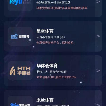
入口-华体会(中国)建华公司督导检查
安全生产工作
喜报！华体会官方版网站登录入口-
置顶
2026-04-30
华体会(中国)建华公司丁勇荣获2026
年全国五一劳动奖章
凝心聚力拓市场 协同攻坚促发展——
置顶
2026-04-30
华体会官方版网站登录入口-华体会
(中国)召开2026年市场营销工作座谈
精益对标找差距 聚力攻坚补短板
置顶
2026-04-09
会
——华体会官方版网站登录入口-华
体会(中国)召开2026年对标管理暨一
华体会官方版网站登录入口-华体会
置顶
2026-04-01
季度经济运行分析会
(中国)组织开展2025年度各子公司系
列考核测评会议
华体会官方版网站登录入口-华体会
置顶
2026-03-24
(中国)涟源火工园区项目全面开工建
设仪式圆满举行
华体会官方版网站登录入口-华体会
置顶
2026-03-16
(中国)：创新构建职工健康长效守护
机制，以高质量健康保障赋能高质量
华体会官方版网站登录入口-华体会
置顶
2026-03-12
发展
(中国)召开树立和践行正确政绩观学
习教育动员部署会
华体会官方版网站登录入口-华体会
置顶
2026-03-10
(中国)召开专班工作专题会 全面推动
重点任务攻坚落地
华体会官方版网站登录入口-华体会
置顶
2026-03-07
(中国)党委班子召开2025年度民主生
1
<
2
3
4
...
56
>
活会