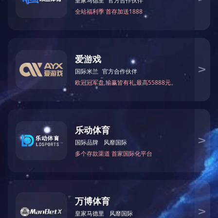
联系方式
电话：0731-89088401
邮箱：hnbqgf@hehuayu.com
监管电话：0731-89088401
地址：长沙经济技术开发区泉塘街道漓湘东路9号
行政中心101室10楼
华体会官方
关于我们
相关资讯
党建群团
产品研发
版网站登录
入口-华体
会(中国)
投资者关系
华体会官方
人力资源
信息公开
版网站登录
入口
微信公众号