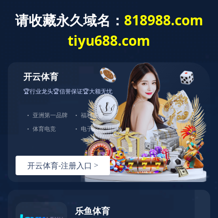
华体会官方版网站登录入
口
全部分类
华体会官方版网站登录入口
一、劲道之概述