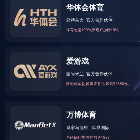
以热血赴温暖！ 建华公司党委组织开
发布
春风骀荡，生机勃发。为深入践行社会责任，弘
年活动室外温情开展。公司党员干部率先示范，团员
在工作人员的细心引导下，参加献血的职工们
带微笑、毫无惧色，纷纷挽起衣袖，用行动传递温
“我今年58岁，已经献血10次，只要身体健
奉献是我义不容辞的责任！”“我之前就一直想参