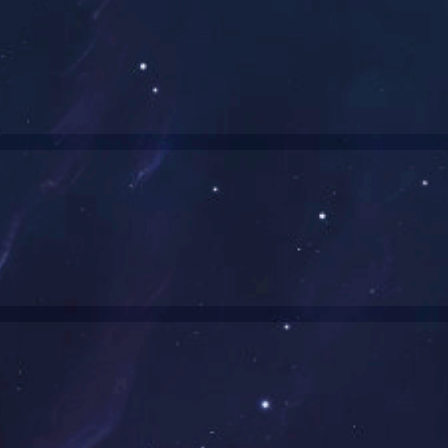
展公益献血活动
时间：2026-04-07 08:46
扬无私奉献精神，jin日，由建华公司党委组织的公益
青年、一线职工踊跃参与，献血总量达3300毫升。
依次进行信息登记、健康征询、血压测量、血液初筛等流
暖。
康，我会一直坚持。”“作为一名退伍军人、一名党员，冲
与无偿献血，觉得特别有意义……一句句朴实话语的背后，