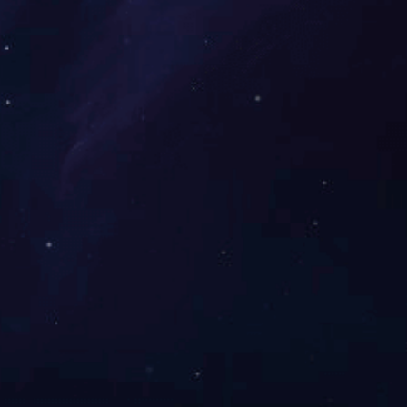
华体会官方
关于我们