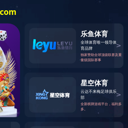
搜索
华体会官方版网站
人力资源
信息公开
登录入口