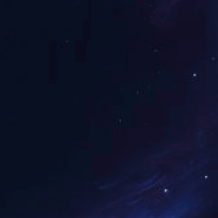
经济运行：实
经济运行分析环节，集团资产财务部通报一季
民副总经理通报各子公司目标任务完成情况。王双
整体态势好转。二季度是企业生产的黄金季节，各