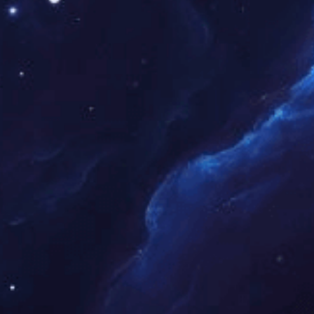
现“开门红”，冲刺“黄金季”
度经营数据。财务总监罗育容就财务管控、风险防范提出
云总经理总结部署时指出，一季度集团已实现“开门红”，
单位要开足马力抓生产，聚焦重点科研项目攻坚突破，加