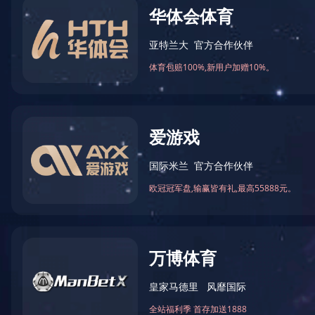
精益对标找差距 聚力攻坚补短板 ——华
年对标管理暨一季度经济运行分析会
发布
4月9日下午，华体会官方版网站登录入口-华体
度经济运行分析会，会议专题部署对标管理各项工
主持会议，集团党委副书记、总经理王双云，党委
责人及相关部门负责人参会。