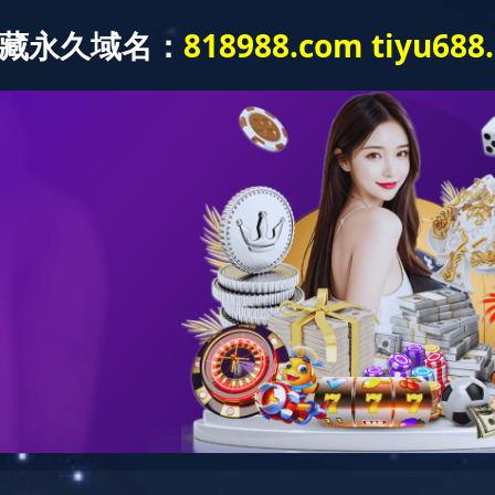
口
党建群团
产品研发
投资者关系
专栏
媒体报道
政策解读