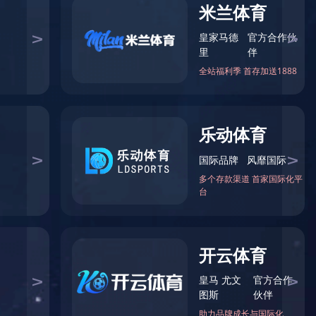
最新动态
2026
置顶
2023-11
湖南电科院检测集团有限公司招聘公告
置顶
2023-11
公示
置顶
2023-10
华体会官方版网站登录入口-华体会(中国) 市
场化选聘华体会官方版网站登录入口-华体会
推进会暨一季
(中国)东升机械制造有限公司总经理 公告
经理刘爱民
置顶
2023-10
公司主要负
转载| 湖南湘科控股集团有限公司关于公布假
冒国企行为举报方式的公告