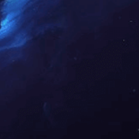
要求，刘爱
与上年相比
快构建两级