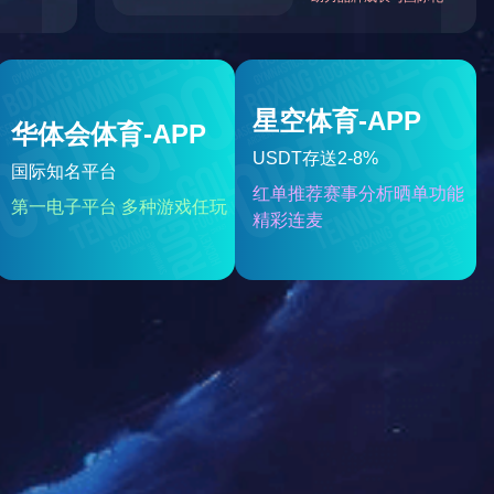
置顶
2023-10
公示
管理工作经
在于学习先
置顶
2023-07
公 示
推动对标工