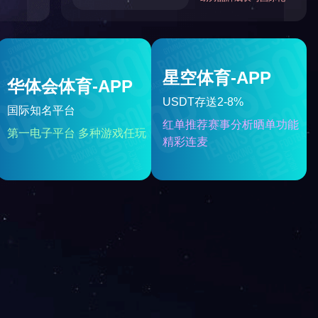
控股子公司
湖南电科院检测集团有限公司
相关资讯