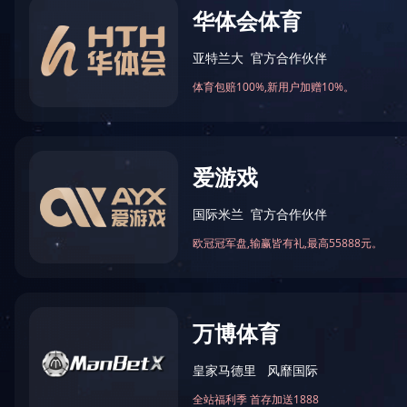
华体
职能部门
综合事务部
华
经营管理部
华
证券法务投资部
华
公
安全质量部
华
人力资源部