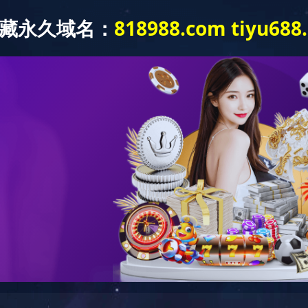
口
党建群团
产品研发
投资者关系
历程
荣誉纵览