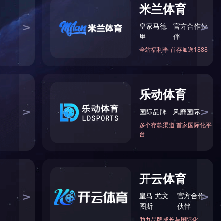
2022-03-25
2022-03-24
2022-03-24
2022-03-16
2022-03-16
2022-01-25
调研
2022-01-25
2022-01-22
)会议
2022-01-19
2021-12-30